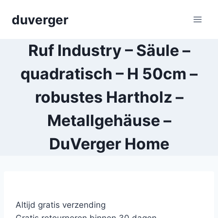
Skip
duverger
to
content
Ruf Industry – Säule –
quadratisch – H 50cm –
robustes Hartholz –
Metallgehäuse –
DuVerger Home
Altijd gratis verzending