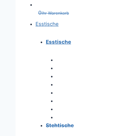
0
Ihr Warenkorb
Esstische
Esstische
Stehtische