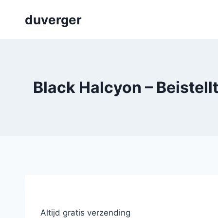
Skip
duverger
to
content
Black Halcyon – Beistel
Altijd gratis verzending