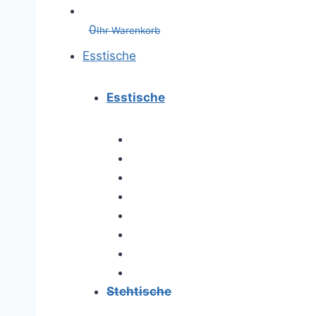
0
Ihr Warenkorb
Esstische
Esstische
Stehtische