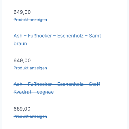
649,00
Produkt anzeigen
Ash – Fußhocker – Eschenholz – Samt –
braun
649,00
Produkt anzeigen
Ash – Fußhocker – Eschenholz – Stoff
Kvadrat – cognac
689,00
Produkt anzeigen