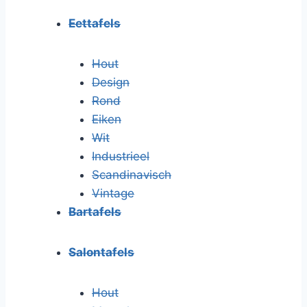
Eettafels
Hout
Design
Rond
Eiken
Wit
Industrieel
Scandinavisch
Vintage
Bartafels
Salontafels
Hout