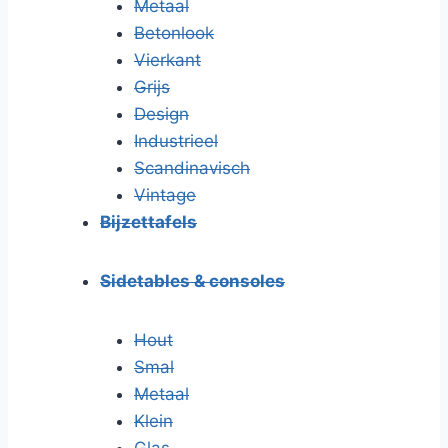
Metaal
Betonlook
Vierkant
Grijs
Design
Industrieel
Scandinavisch
Vintage
Bijzettafels
Sidetables & consoles
Hout
Smal
Metaal
Klein
Glas