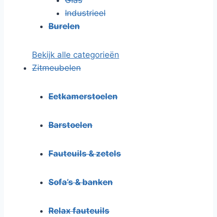
Industrieel
Burelen
Bekijk alle categorieën
Zitmeubelen
Eetkamerstoelen
Barstoelen
Fauteuils & zetels
Sofa’s & banken
Relax fauteuils