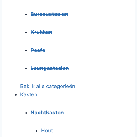
Bureaustoelen
Krukken
Poefs
Loungestoelen
Bekijk alle categorieën
Kasten
Nachtkasten
Hout