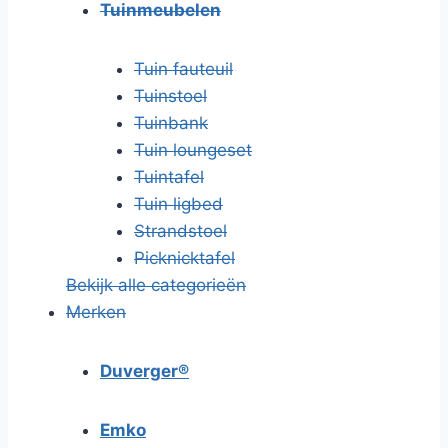
Tuinmeubelen
Tuin fauteuil
Tuinstoel
Tuinbank
Tuin loungeset
Tuintafel
Tuin ligbed
Strandstoel
Picknicktafel
Bekijk alle categorieën
Merken
Duverger®
Emko