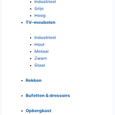
Industrieel
Grijs
Hoog
TV-meubelen
Industrieel
Hout
Metaal
Zwart
Staal
Rekken
Bufetten & dressoirs
Opbergkast