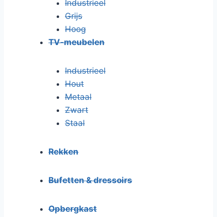
Industrieel
Grijs
Hoog
TV-meubelen
Industrieel
Hout
Metaal
Zwart
Staal
Rekken
Bufetten & dressoirs
Opbergkast