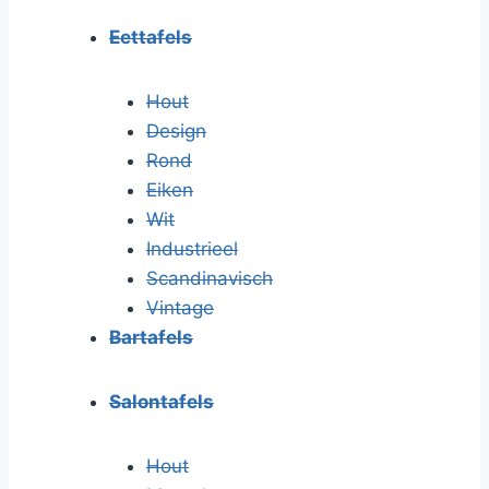
Eettafels
Hout
Design
Rond
Eiken
Wit
Industrieel
Scandinavisch
Vintage
Bartafels
Salontafels
Hout