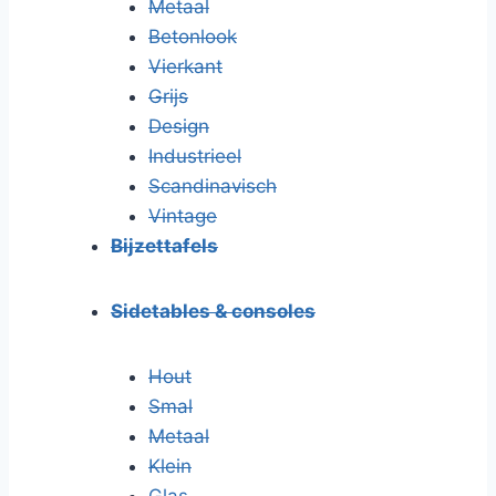
Metaal
Betonlook
Vierkant
Grijs
Design
Industrieel
Scandinavisch
Vintage
Bijzettafels
Sidetables & consoles
Hout
Smal
Metaal
Klein
Glas