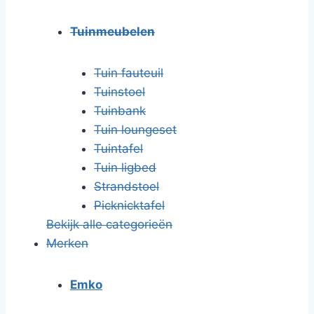
Tuinmeubelen
Tuin fauteuil
Tuinstoel
Tuinbank
Tuin loungeset
Tuintafel
Tuin ligbed
Strandstoel
Picknicktafel
Bekijk alle categorieën
Merken
Emko