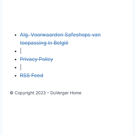
Alg. Voorwaarden Safeshops van
toepassing in België
|
Privacy Policy
|
RSS Feed
© Copyright 2023 – DuVerger Home