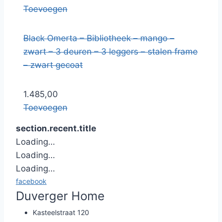
Toevoegen
Black Omerta – Bibliotheek – mango –
zwart – 3 deuren – 3 leggers – stalen frame
– zwart gecoat
1.485,00
Toevoegen
section.recent.title
Loading…
Loading…
Loading…
facebook
Duverger Home
Kasteelstraat 120