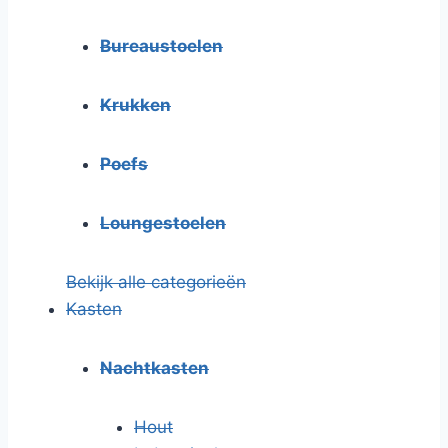
Bureaustoelen
Krukken
Poefs
Loungestoelen
Bekijk alle categorieën
Kasten
Nachtkasten
Hout