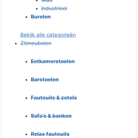
Industrieel
Burelen
Bekijk alle categorieën
Zitmeubelen
Eetkamerstoelen
Barstoelen
Fauteuils & zetels
Sofa’s & banken
Relax fauteuils