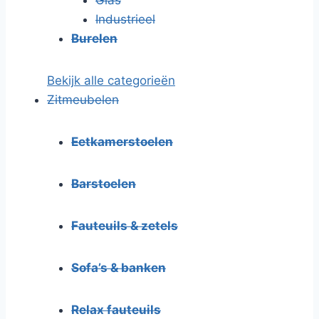
Industrieel
Burelen
Bekijk alle categorieën
Zitmeubelen
Eetkamerstoelen
Barstoelen
Fauteuils & zetels
Sofa’s & banken
Relax fauteuils