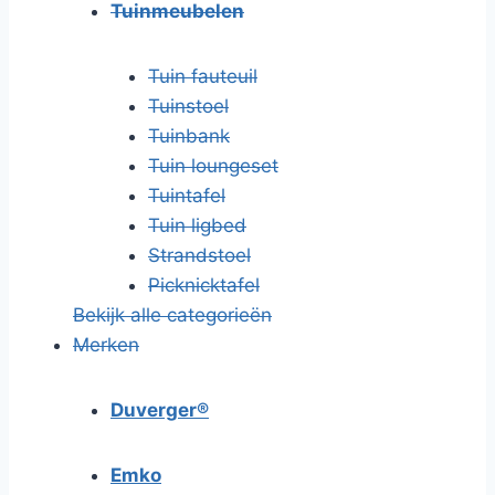
Tuinmeubelen
Tuin fauteuil
Tuinstoel
Tuinbank
Tuin loungeset
Tuintafel
Tuin ligbed
Strandstoel
Picknicktafel
Bekijk alle categorieën
Merken
Duverger®
Emko