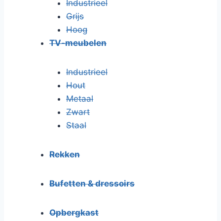
Industrieel
Grijs
Hoog
TV-meubelen
Industrieel
Hout
Metaal
Zwart
Staal
Rekken
Bufetten & dressoirs
Opbergkast