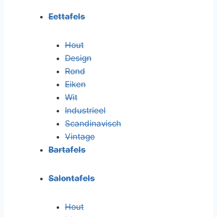
Eettafels
Hout
Design
Rond
Eiken
Wit
Industrieel
Scandinavisch
Vintage
Bartafels
Salontafels
Hout