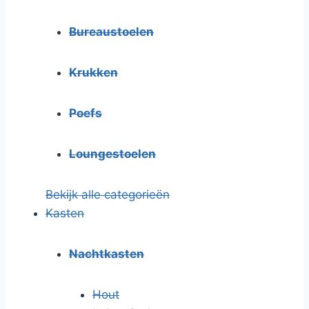
Bureaustoelen
Krukken
Poefs
Loungestoelen
Bekijk alle categorieën
Kasten
Nachtkasten
Hout