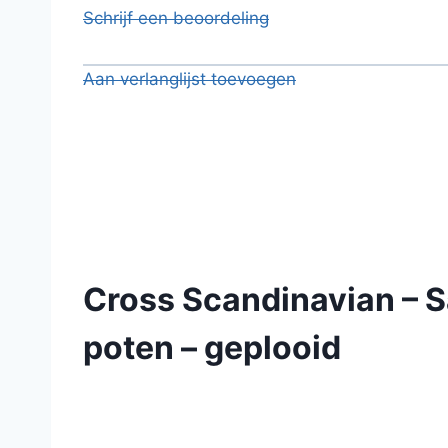
Schrijf een beoordeling
Aan verlanglijst toevoegen
Cross Scandinavian – Sa
poten – geplooid