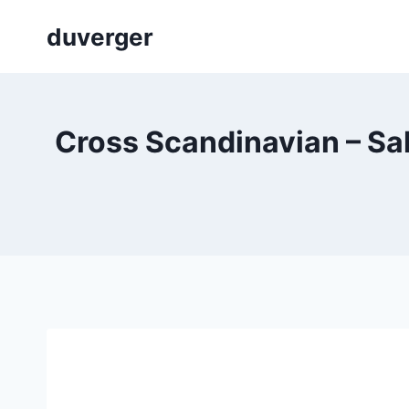
Skip
duverger
to
content
Cross Scandinavian – Salo