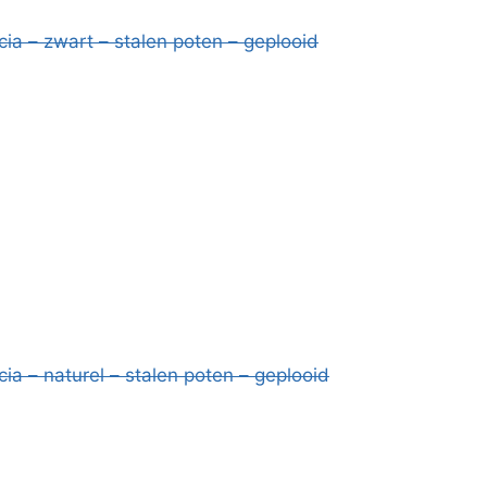
cia – zwart – stalen poten – geplooid
ia – naturel – stalen poten – geplooid