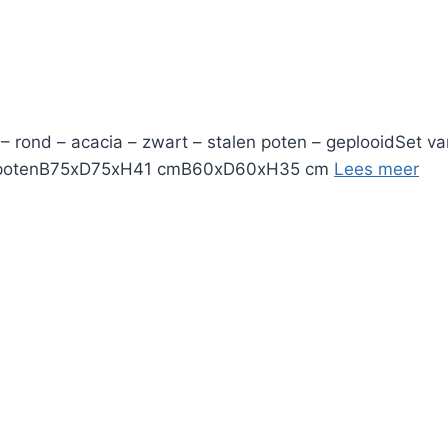
 – rond – acacia – zwart – stalen poten – geplooidSet v
len potenB75xD75xH41 cmB60xD60xH35 cm
Lees meer