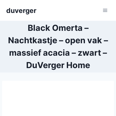
Skip
duverger
to
content
Black Omerta –
Nachtkastje – open vak –
massief acacia – zwart –
DuVerger Home