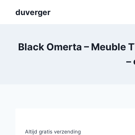
Skip
duverger
to
content
Black Omerta – Meuble TV 
–
Altijd gratis verzending