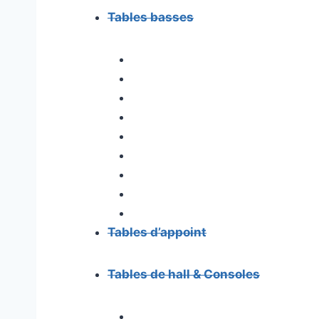
Tables basses
Tables d’appoint
Tables de hall & Consoles