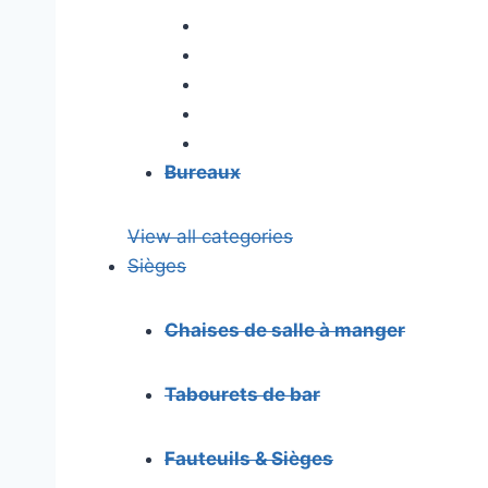
Bureaux
View all categories
Sièges
Chaises de salle à manger
Tabourets de bar
Fauteuils & Sièges