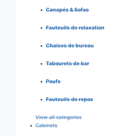
Canapés & Sofas
Fauteuils de relaxation
Chaises de bureau
Tabourets de bar
Poufs
Fauteuils de repos
View all categories
Cabinets