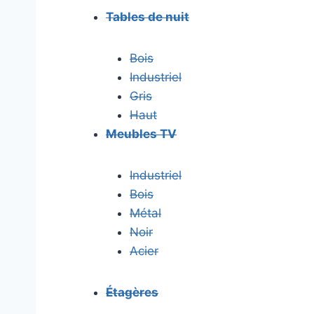
Tables de nuit
Bois
Industriel
Gris
Haut
Meubles TV
Industriel
Bois
Métal
Noir
Acier
Étagères