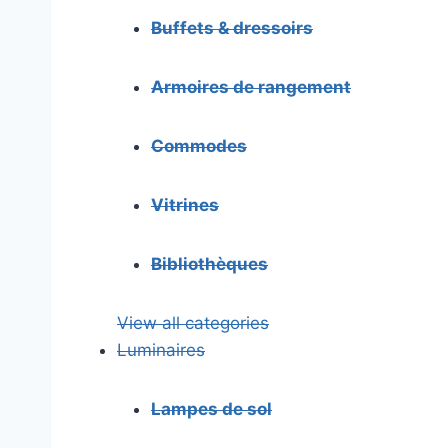
Buffets & dressoirs
Armoires de rangement
Commodes
Vitrines
Bibliothèques
View all categories
Luminaires
Lampes de sol