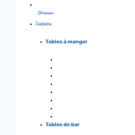
0
Panier
Tables
Tables à manger
Tables de bar