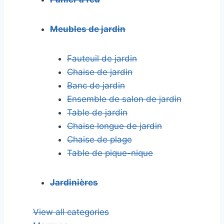
Meubles de jardin
Fauteuil de jardin
Chaise de jardin
Banc de jardin
Ensemble de salon de jardin
Table de jardin
Chaise longue de jardin
Chaise de plage
Table de pique-nique
Jardinières
View all categories