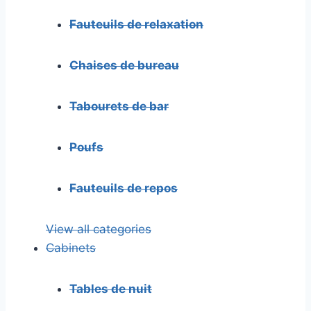
Fauteuils de relaxation
Chaises de bureau
Tabourets de bar
Poufs
Fauteuils de repos
View all categories
Cabinets
Tables de nuit