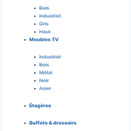
Bois
Industriel
Gris
Haut
Meubles TV
Industriel
Bois
Métal
Noir
Acier
Étagères
Buffets & dressoirs