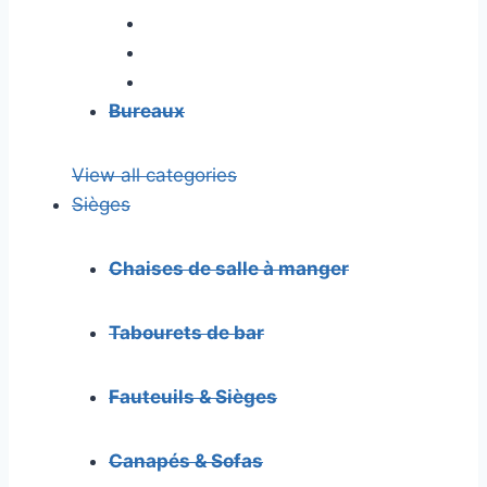
Bureaux
View all categories
Sièges
Chaises de salle à manger
Tabourets de bar
Fauteuils & Sièges
Canapés & Sofas