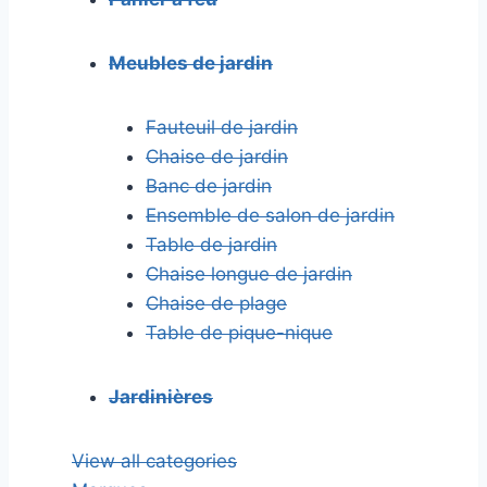
Meubles de jardin
Fauteuil de jardin
Chaise de jardin
Banc de jardin
Ensemble de salon de jardin
Table de jardin
Chaise longue de jardin
Chaise de plage
Table de pique-nique
Jardinières
View all categories