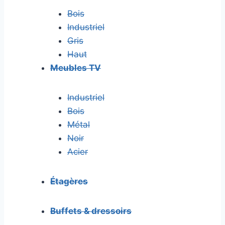
Bois
Industriel
Gris
Haut
Meubles TV
Industriel
Bois
Métal
Noir
Acier
Étagères
Buffets & dressoirs