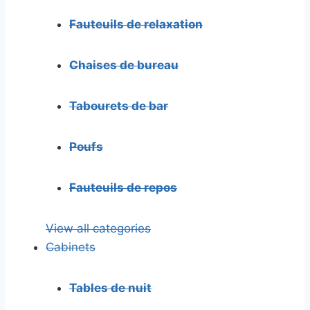
Fauteuils de relaxation
Chaises de bureau
Tabourets de bar
Poufs
Fauteuils de repos
View all categories
Cabinets
Tables de nuit