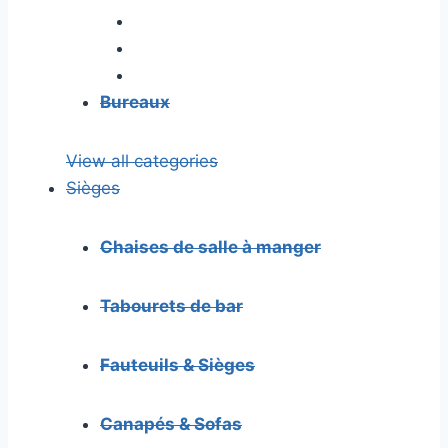
Bureaux
View all categories
Sièges
Chaises de salle à manger
Tabourets de bar
Fauteuils & Sièges
Canapés & Sofas