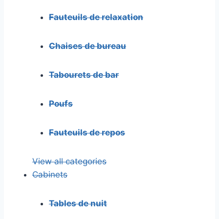
Fauteuils de relaxation
Chaises de bureau
Tabourets de bar
Poufs
Fauteuils de repos
View all categories
Cabinets
Tables de nuit