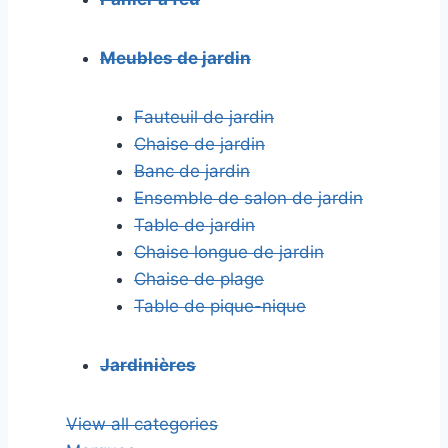
Meubles de jardin
Fauteuil de jardin
Chaise de jardin
Banc de jardin
Ensemble de salon de jardin
Table de jardin
Chaise longue de jardin
Chaise de plage
Table de pique-nique
Jardinières
View all categories