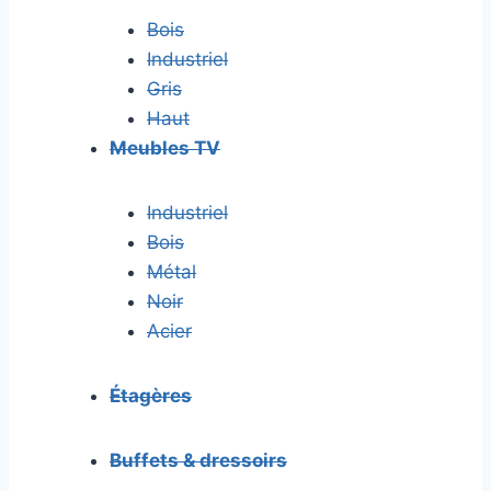
Bois
Industriel
Gris
Haut
Meubles TV
Industriel
Bois
Métal
Noir
Acier
Étagères
Buffets & dressoirs