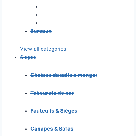
Bureaux
View all categories
Sièges
Chaises de salle à manger
Tabourets de bar
Fauteuils & Sièges
Canapés & Sofas