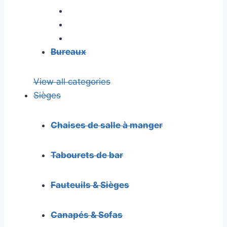
Bureaux
View all categories
Sièges
Chaises de salle à manger
Tabourets de bar
Fauteuils & Sièges
Canapés & Sofas