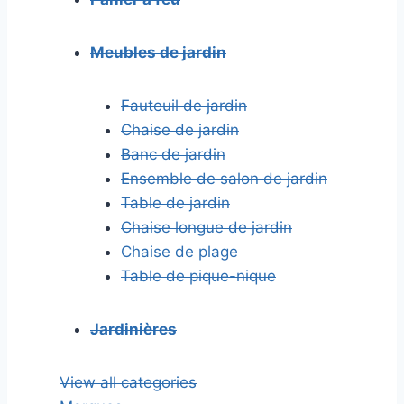
Meubles de jardin
Fauteuil de jardin
Chaise de jardin
Banc de jardin
Ensemble de salon de jardin
Table de jardin
Chaise longue de jardin
Chaise de plage
Table de pique-nique
Jardinières
View all categories