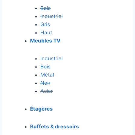
Bois
Industriel
Gris
Haut
Meubles TV
Industriel
Bois
Métal
Noir
Acier
Étagères
Buffets & dressoirs