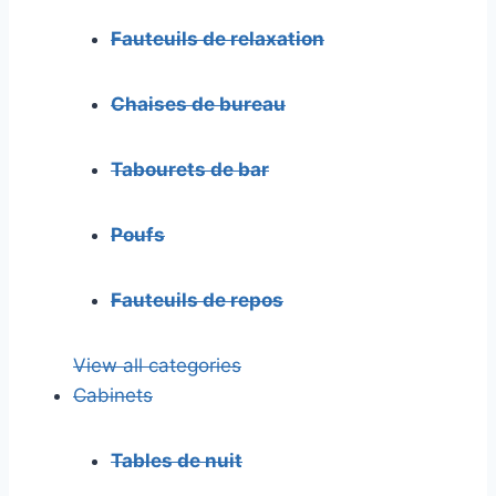
Fauteuils de relaxation
Chaises de bureau
Tabourets de bar
Poufs
Fauteuils de repos
View all categories
Cabinets
Tables de nuit