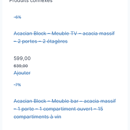
Produits connexes
-6%
Acacian Block – Meuble TV – acacia massif
– 2 portes – 2 étagères
599,00
639,00
Ajouter
-7%
Acacian Block – Meuble bar – acacia massif
– 1 porte – 1 compartiment ouvert – 15
compartiments à vin