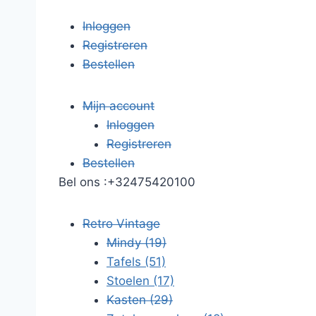
Inloggen
Registreren
Bestellen
Mijn account
Inloggen
Registreren
Bestellen
Bel ons :
+32475420100
Retro Vintage
Mindy
(19)
Tafels
(51)
Stoelen
(17)
Kasten
(29)