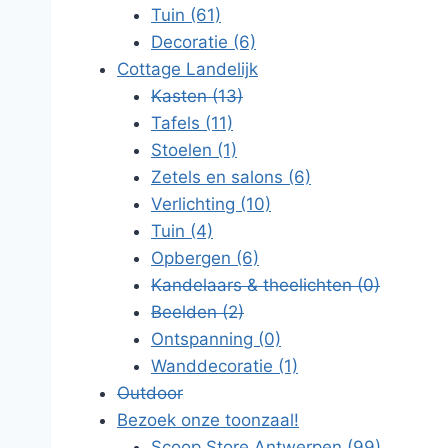
Tuin
(61)
Decoratie
(6)
Cottage Landelijk
Kasten
(13)
Tafels
(11)
Stoelen
(1)
Zetels en salons
(6)
Verlichting
(10)
Tuin
(4)
Opbergen
(6)
Kandelaars & theelichten
(0)
Beelden
(2)
Ontspanning
(0)
Wanddecoratie
(1)
Outdoor
Bezoek onze toonzaal!
Scoop Store Antwerpen
(99)