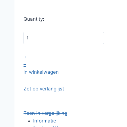
Quantity:
+
–
In winkelwagen
Zet op verlanglijst
Toon in vergelijking
Informatie