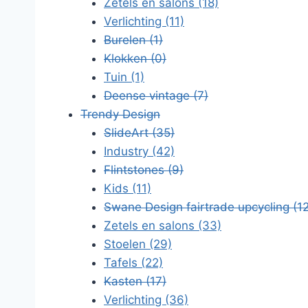
Zetels en salons
(18)
Verlichting
(11)
Burelen
(1)
Klokken
(0)
Tuin
(1)
Deense vintage
(7)
Trendy Design
SlideArt
(35)
Industry
(42)
Flintstones
(9)
Kids
(11)
Swane Design fairtrade upcycling
(1
Zetels en salons
(33)
Stoelen
(29)
Tafels
(22)
Kasten
(17)
Verlichting
(36)