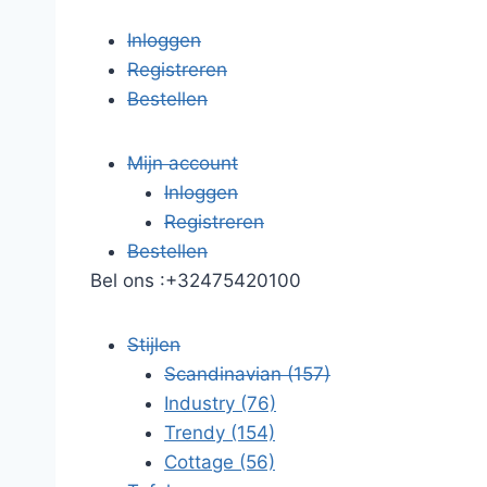
Inloggen
Registreren
Bestellen
Mijn account
Inloggen
Registreren
Bestellen
Bel ons :
+32475420100
Stijlen
Scandinavian
(157)
Industry
(76)
Trendy
(154)
Cottage
(56)