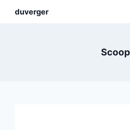
Skip
duverger
to
content
Scoop