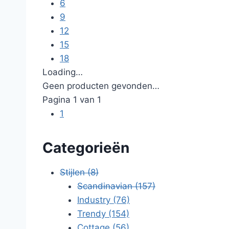
6
9
12
15
18
Loading…
Geen producten gevonden…
Pagina 1 van 1
1
Categorieën
Stijlen
(8)
Scandinavian
(157)
Industry
(76)
Trendy
(154)
Cottage
(56)