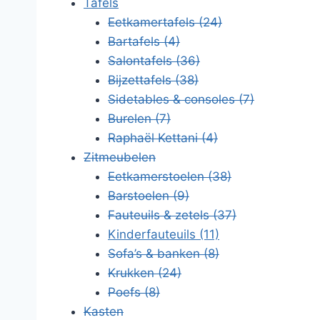
Tafels
Eetkamertafels
(24)
Bartafels
(4)
Salontafels
(36)
Bijzettafels
(38)
Sidetables & consoles
(7)
Burelen
(7)
Raphaël Kettani
(4)
Zitmeubelen
Eetkamerstoelen
(38)
Barstoelen
(9)
Fauteuils & zetels
(37)
Kinderfauteuils
(11)
Sofa’s & banken
(8)
Krukken
(24)
Poefs
(8)
Kasten