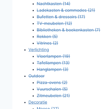
Nachtkasten
(14)
Ladekasten & commodes
(21)
Bufetten & dressoirs
(17)
TV-meubelen
(12)
Bibliotheken & boekenkasten
(7)
Rekken
(5)
Vitrines
(2)
Verlichting
Vloerlampen
(19)
Tafellampen
(13)
Hanglampen
(3)
Outdoor
Pizza-ovens
(2)
Vuurschalen
(5)
Zitmeubelen
(21)
Decoratie
Moose
(27)